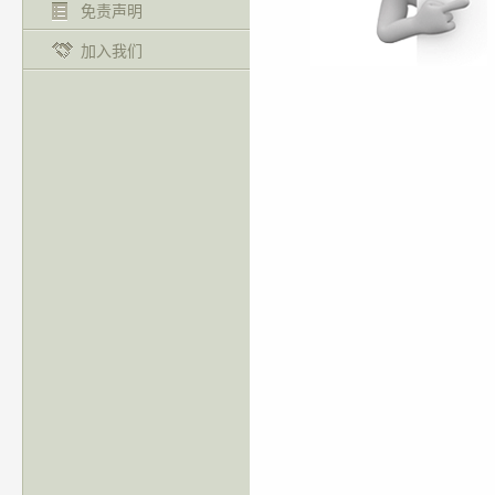
免责声明
加入我们